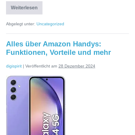
Weiterlesen
Die
Welt
der
Abgelegt unter:
Uncategorized
Android-
Handys:
Innovation
und
Alles über Amazon Handys:
Vielseitigkeit
in
Funktionen, Vorteile und mehr
Ihrer
Hand
digispirit
|
Veröffentlicht am
28 Dezember 2024
Alles
über
Amazon
Handys:
Funktionen,
Vorteile
und