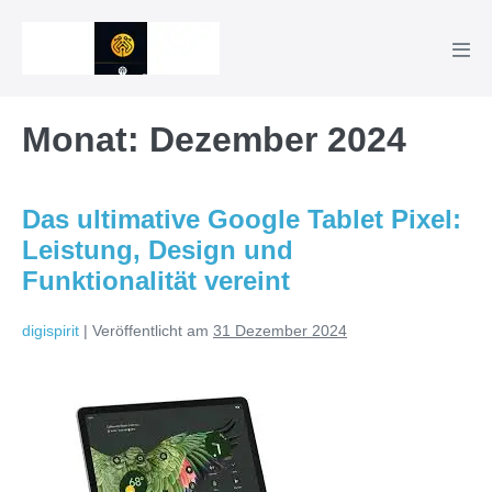
Zum
Inhalt
Men
springen
Scha
Monat:
Dezember 2024
Das ultimative Google Tablet Pixel:
Leistung, Design und
Funktionalität vereint
digispirit
|
Veröffentlicht am
31 Dezember 2024
Das
ultimative
Google
Tablet