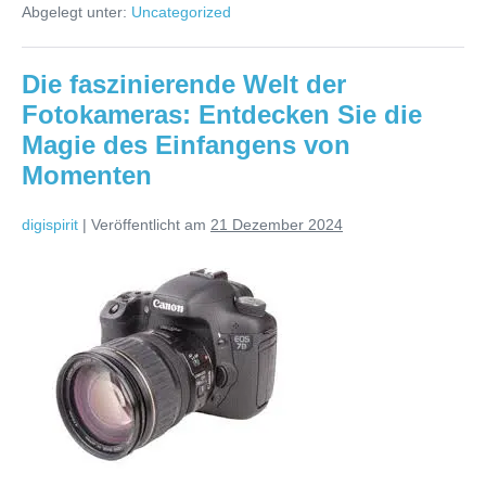
Abgelegt unter:
Uncategorized
von
Kfz-
Gutachtern
bei
Die faszinierende Welt der
Unfallgutachten
und
Fotokameras: Entdecken Sie die
Schadensbewertung
in
Magie des Einfangens von
Österreich
Momenten
digispirit
|
Veröffentlicht am
21 Dezember 2024
Die
faszinierende
Welt
der
Fotokameras:
Entdecken
Sie
die