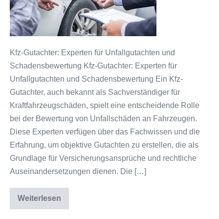
Kfz-
Gutachtern
bei
Unfallgutachten
Kfz-Gutachter: Experten für Unfallgutachten und
und
Schadensbewertung Kfz-Gutachter: Experten für
Schadensbewertung
Unfallgutachten und Schadensbewertung Ein Kfz-
in
Gutachter, auch bekannt als Sachverständiger für
Österreich
Kraftfahrzeugschäden, spielt eine entscheidende Rolle
bei der Bewertung von Unfallschäden an Fahrzeugen.
Diese Experten verfügen über das Fachwissen und die
Erfahrung, um objektive Gutachten zu erstellen, die als
Grundlage für Versicherungsansprüche und rechtliche
Auseinandersetzungen dienen. Die […]
Weiterlesen
Die
wichtige
Rolle