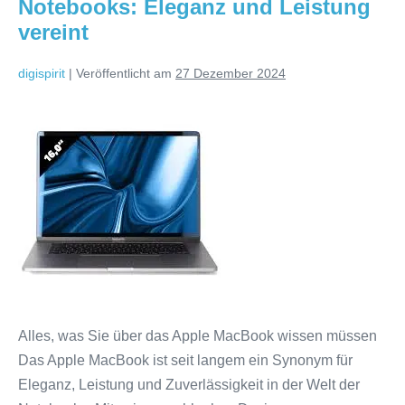
Notebooks: Eleganz und Leistung
vereint
digispirit
|
Veröffentlicht am
27 Dezember 2024
Die
Faszination
des
Apple
Notebooks:
Eleganz
und
Leistung
vereint
Alles, was Sie über das Apple MacBook wissen müssen
Das Apple MacBook ist seit langem ein Synonym für
Eleganz, Leistung und Zuverlässigkeit in der Welt der