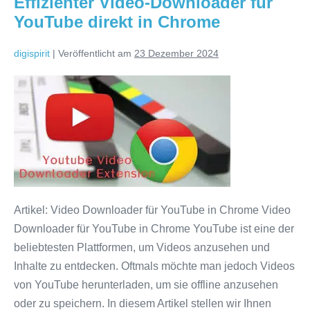
Effizienter Video-Downloader für
15:
Ein
YouTube direkt in Chrome
leistungsstarker
Begleiter
für
digispirit
|
Veröffentlicht am
23 Dezember 2024
unterwegs
Effizienter
Video-
Downloader
für
YouTube
direkt
in
Artikel: Video Downloader für YouTube in Chrome Video
Chrome
Downloader für YouTube in Chrome YouTube ist eine der
beliebtesten Plattformen, um Videos anzusehen und
Inhalte zu entdecken. Oftmals möchte man jedoch Videos
von YouTube herunterladen, um sie offline anzusehen
oder zu speichern. In diesem Artikel stellen wir Ihnen