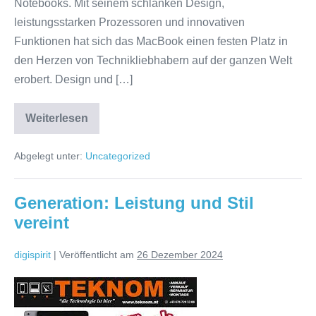
Notebooks. Mit seinem schlanken Design,
leistungsstarken Prozessoren und innovativen
Funktionen hat sich das MacBook einen festen Platz in
den Herzen von Technikliebhabern auf der ganzen Welt
erobert. Design und […]
Weiterlesen
Die
Faszination
des
Abgelegt unter:
Uncategorized
Apple
Notebooks:
Eleganz
und
Generation: Leistung und Stil
Leistung
vereint
vereint
digispirit
|
Veröffentlicht am
26 Dezember 2024
Generation:
Leistung