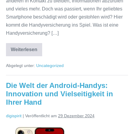
anderen in Kontakt zu bleiben, Informationen abzurufen
und vieles mehr. Doch was passiert, wenn Ihr geliebtes
Smartphone beschädigt wird oder gestohlen wird? Hier
kommt die Handyversicherung ins Spiel. Was ist eine
Handyversicherung? […]
Weiterlesen
Alles
Wissenswerte
über
Abgelegt unter:
Uncategorized
die
beste
Handyversicherung
in
Die Welt der Android-Handys:
Österreich
Innovation und Vielseitigkeit in
Ihrer Hand
digispirit
|
Veröffentlicht am
29 Dezember 2024
Die