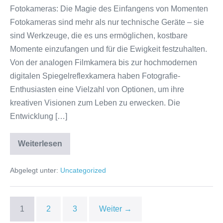
Fotokameras: Die Magie des Einfangens von Momenten
Magie
Fotokameras sind mehr als nur technische Geräte – sie
des
sind Werkzeuge, die es uns ermöglichen, kostbare
Einfangens
Momente einzufangen und für die Ewigkeit festzuhalten.
von
Von der analogen Filmkamera bis zur hochmodernen
Momenten
digitalen Spiegelreflexkamera haben Fotografie-
Enthusiasten eine Vielzahl von Optionen, um ihre
kreativen Visionen zum Leben zu erwecken. Die
Entwicklung […]
Weiterlesen
Die
faszinierende
Welt
Abgelegt unter:
Uncategorized
der
Fotokameras:
Entdecken
Sie
die
1
2
3
Weiter →
Magie
des