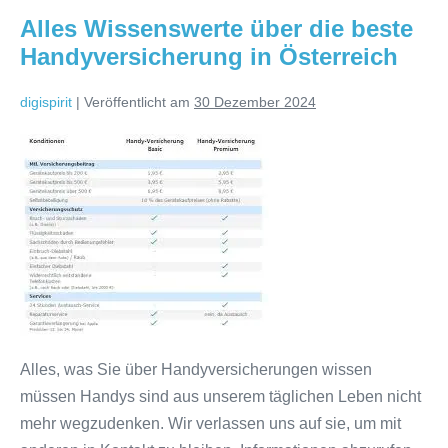
Design
Alles Wissenswerte über die beste
und
Funktionalität
Handyversicherung in Österreich
vereint
digispirit
|
Veröffentlicht am
30 Dezember 2024
Alles
Wissenswerte
über
die
beste
Handyversicherung
in
Österreich
Alles, was Sie über Handyversicherungen wissen
müssen Handys sind aus unserem täglichen Leben nicht
mehr wegzudenken. Wir verlassen uns auf sie, um mit