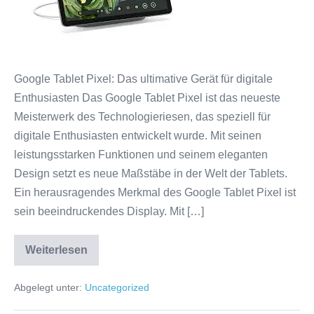
Pixel:
Leistung,
Design
und
Google Tablet Pixel: Das ultimative Gerät für digitale
Funktionalität
Enthusiasten Das Google Tablet Pixel ist das neueste
vereint
Meisterwerk des Technologieriesen, das speziell für
digitale Enthusiasten entwickelt wurde. Mit seinen
leistungsstarken Funktionen und seinem eleganten
Design setzt es neue Maßstäbe in der Welt der Tablets.
Ein herausragendes Merkmal des Google Tablet Pixel ist
sein beeindruckendes Display. Mit […]
Weiterlesen
Das
ultimative
Google
Abgelegt unter:
Uncategorized
Tablet
Pixel:
Leistung,