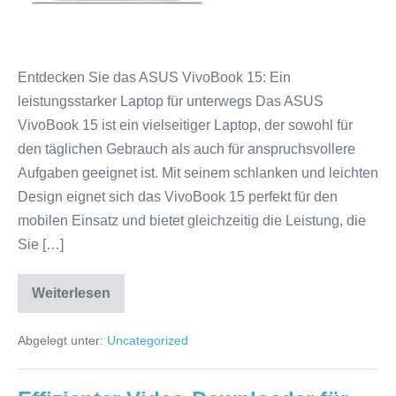
VivoBook
15:
Ein
leistungsstarker
Entdecken Sie das ASUS VivoBook 15: Ein
Begleiter
leistungsstarker Laptop für unterwegs Das ASUS
für
VivoBook 15 ist ein vielseitiger Laptop, der sowohl für
unterwegs
den täglichen Gebrauch als auch für anspruchsvollere
Aufgaben geeignet ist. Mit seinem schlanken und leichten
Design eignet sich das VivoBook 15 perfekt für den
mobilen Einsatz und bietet gleichzeitig die Leistung, die
Sie […]
Weiterlesen
Entdecken
Sie
die
Abgelegt unter:
Uncategorized
Vielseitigkeit
des
ASUS
VivoBook