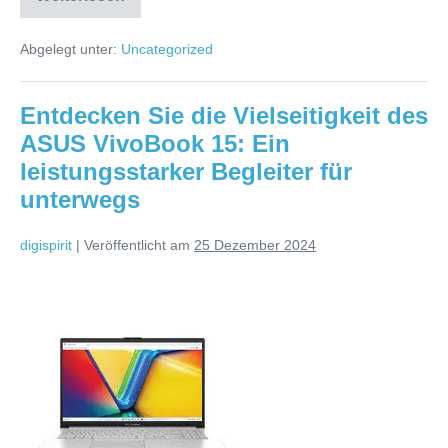
Generation:
Leistung
und
Abgelegt unter:
Uncategorized
Stil
vereint
Entdecken Sie die Vielseitigkeit des
ASUS VivoBook 15: Ein
leistungsstarker Begleiter für
unterwegs
digispirit
|
Veröffentlicht am
25 Dezember 2024
Entdecken
Sie
die
Vielseitigkeit
des
ASUS