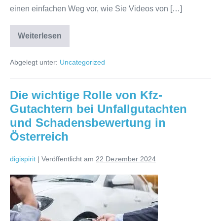
einen einfachen Weg vor, wie Sie Videos von […]
Weiterlesen
Effizienter
Video-
Downloader
Abgelegt unter:
Uncategorized
für
YouTube
direkt
in
Die wichtige Rolle von Kfz-
Chrome
Gutachtern bei Unfallgutachten
und Schadensbewertung in
Österreich
digispirit
|
Veröffentlicht am
22 Dezember 2024
Die
wichtige
Rolle
von