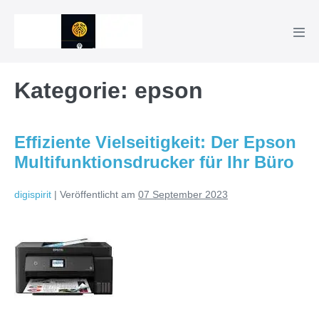
Zum
Inhalt
Men
springen
Scha
Kategorie:
epson
Effiziente Vielseitigkeit: Der Epson
Multifunktionsdrucker für Ihr Büro
digispirit
|
Veröffentlicht am
07 September 2023
Effiziente
Vielseitigkeit:
Der
Epson
Multifunktionsdrucker