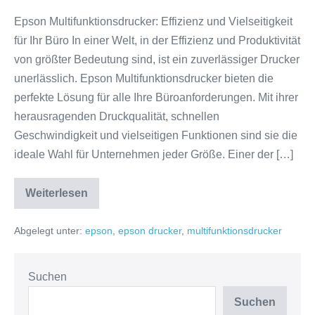
für
Epson Multifunktionsdrucker: Effizienz und Vielseitigkeit
Ihr
für Ihr Büro In einer Welt, in der Effizienz und Produktivität
Büro
von größter Bedeutung sind, ist ein zuverlässiger Drucker
unerlässlich. Epson Multifunktionsdrucker bieten die
perfekte Lösung für alle Ihre Büroanforderungen. Mit ihrer
herausragenden Druckqualität, schnellen
Geschwindigkeit und vielseitigen Funktionen sind sie die
ideale Wahl für Unternehmen jeder Größe. Einer der […]
Weiterlesen
Effiziente
Vielseitigkeit:
Der
Abgelegt unter:
epson
,
epson drucker
,
multifunktionsdrucker
Epson
Multifunktionsdrucker
für
Ihr
Büro
Suchen
Suchen