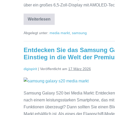
über ein großes 6,5-Zoll-Display mit AMOLED-Tech
A51
bei
Weiterlesen
Media
Schnapp
dir
Markt
das
Abgelegt unter:
media markt
,
samsung
Samsung
–
Galaxy
Entdecke
A51
bei
die
Entdecken Sie das Samsung Gal
Media
Markt
Angebote!
Einstieg in die Welt der Prem
–
Entdecke
die
digispirit
|
Veröffentlicht am
17 März 2026
Angebote!
Entdecken
Sie
Samsung Galaxy S20 bei Media Markt: Entdecken 
das
nach einem leistungsstarken Smartphone, das mit
Samsung
Funktionen überzeugt? Dann sollten Sie einen Bl
Galaxy
Markt erhältlich ist. Als eines der Flaggschiff-Mo
S20