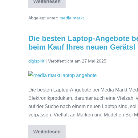
Weiterlesen
Aktuelle
Laptop
Angebote
Abgelegt unter:
media markt
bei
Media
Markt:
Sparen
Die besten Laptop-Angebote bei
Sie
jetzt
beim Kauf Ihres neuen Geräts!
beim
Laptopkauf!
digispirit
|
Veröffentlicht am
27 Mai 2025
Die
besten
Die besten Laptop-Angebote bei Media Markt Media 
Laptop-
Elektronikprodukten, darunter auch eine Vielzahl
Angebote
auf der Suche nach einem neuen Laptop sind, soll
bei
verpassen. Vielfalt an Marken und Modellen Bei M
Media
Markt:
Weiterlesen
Sparen
Die