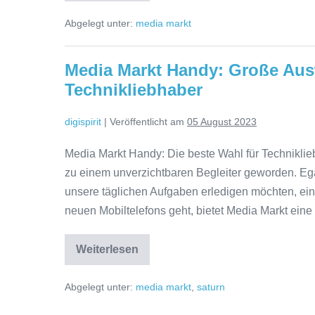
besten
Sie
Laptop-
Abgelegt unter:
media markt
Angebote
jetzt
bei
beim
Media
Markt:
Kauf
Media Markt Handy: Große Ausw
Sparen
Sie
Ihres
Technikliebhaber
jetzt
neuen
beim
Kauf
Geräts!
digispirit
|
Veröffentlicht am
05 August 2023
Ihres
neuen
Geräts!
Media Markt Handy: Die beste Wahl für Technikliebh
zu einem unverzichtbaren Begleiter geworden. Ega
unsere täglichen Aufgaben erledigen möchten, ei
neuen Mobiltelefons geht, bietet Media Markt eine
Weiterlesen
Media
Markt
Handy:
Abgelegt unter:
media markt
,
saturn
Große
Auswahl
und