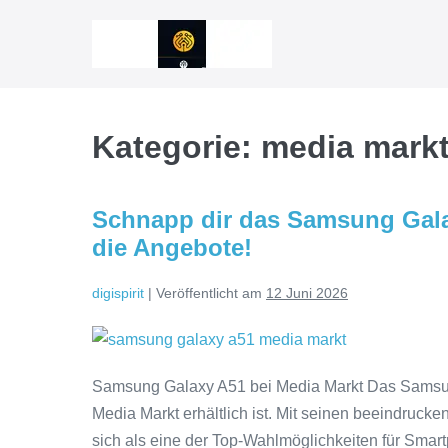
Zum
Inhalt
springen
Kategorie:
media mark
Schnapp dir das Samsung Gala
die Angebote!
digispirit
|
Veröffentlicht am
12 Juni 2026
Schnapp
dir
Samsung Galaxy A51 bei Media Markt Das Samsung
das
Media Markt erhältlich ist. Mit seinen beeindruck
Samsung
sich als eine der Top-Wahlmöglichkeiten für Smar
Galaxy