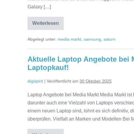
Galaxy […]
bei
Media
Weiterlesen
Markt:
Entdecken
Sie
Ihr
das
Abgelegt unter:
media markt
,
samsung
,
saturn
Samsung
Einstieg
Galaxy
in
S20
bei
die
Aktuelle Laptop Angebote bei M
Media
Markt:
Welt
Laptopkauf!
Ihr
der
Einstieg
in
Premium-
digispirit
|
Veröffentlicht am
30 Oktober 2025
die
Welt
Smartphones
der
Laptop Angebote bei Media Markt Media Markt ist b
Premium-
Smartphones
darunter auch eine Vielzahl von Laptops verschi
einem neuen Laptop sind, lohnt es sich definitiv, 
überprüfen. Vielfalt an Marken und Modellen Bei 