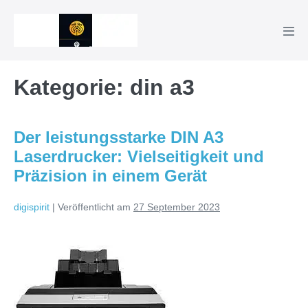
Zum
Inhalt
Men
springen
Scha
Kategorie:
din a3
Der leistungsstarke DIN A3
Laserdrucker: Vielseitigkeit und
Präzision in einem Gerät
digispirit
|
Veröffentlicht am
27 September 2023
Der
leistungsstarke
DIN
A3