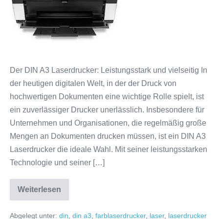
Laserdrucker:
Vielseitigkeit
und
Präzision
in
einem
Der DIN A3 Laserdrucker: Leistungsstark und vielseitig In
Gerät
der heutigen digitalen Welt, in der der Druck von
hochwertigen Dokumenten eine wichtige Rolle spielt, ist
ein zuverlässiger Drucker unerlässlich. Insbesondere für
Unternehmen und Organisationen, die regelmäßig große
Mengen an Dokumenten drucken müssen, ist ein DIN A3
Laserdrucker die ideale Wahl. Mit seiner leistungsstarken
Technologie und seiner […]
Weiterlesen
Der
leistungsstarke
DIN
Abgelegt unter:
din
,
din a3
,
farblaserdrucker
,
laser
,
laserdrucker
A3