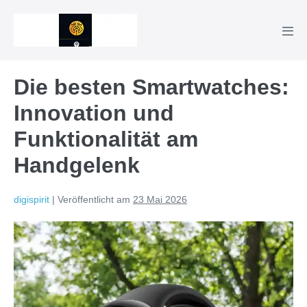
Zum
Inhalt
Men
springen
Scha
Die besten Smartwatches:
Innovation und
Funktionalität am
Handgelenk
digispirit
|
Veröffentlicht am
23 Mai 2026