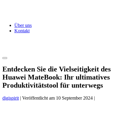
Zum
Inhalt
springen
Über uns
Kontakt
Menü-
Schalter
Entdecken Sie die Vielseitigkeit des
Huawei MateBook: Ihr ultimatives
Produktivitätstool für unterwegs
digispirit
|
Veröffentlicht am
10 September 2024
|