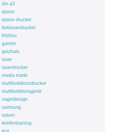
din a3
epson
epson drucker
farblaserdrucker
fritzbox
garmin
geizhals
laser
laserdrucker
media markt
multifunktionsdrucker
multifunktionsgerät
nageldesign
samsung
saturn
telefontraining
test