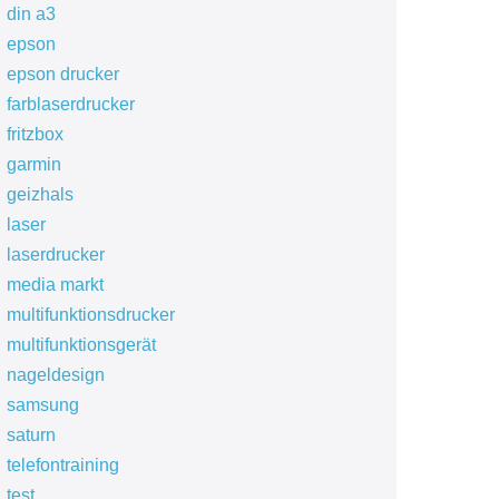
din a3
epson
epson drucker
farblaserdrucker
fritzbox
garmin
geizhals
laser
laserdrucker
media markt
multifunktionsdrucker
multifunktionsgerät
nageldesign
samsung
saturn
telefontraining
test