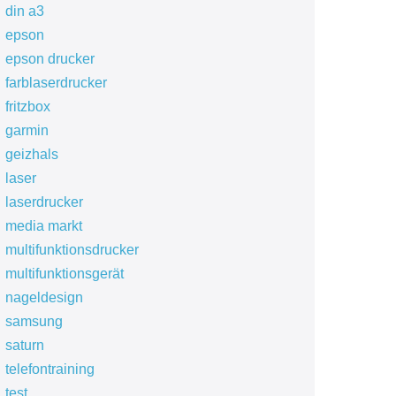
din a3
epson
epson drucker
farblaserdrucker
fritzbox
garmin
geizhals
laser
laserdrucker
media markt
multifunktionsdrucker
multifunktionsgerät
nageldesign
samsung
saturn
telefontraining
test