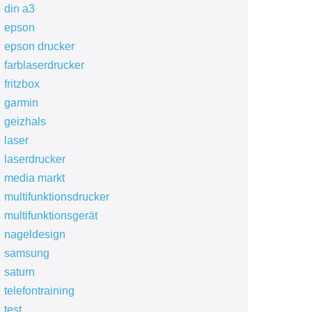
din a3
epson
epson drucker
farblaserdrucker
fritzbox
garmin
geizhals
laser
laserdrucker
media markt
multifunktionsdrucker
multifunktionsgerät
nageldesign
samsung
saturn
telefontraining
test