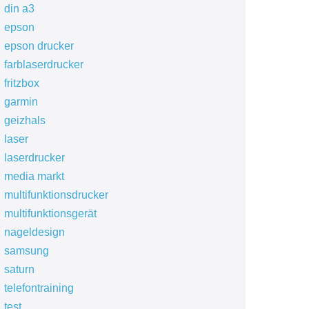
din a3
epson
epson drucker
farblaserdrucker
fritzbox
garmin
geizhals
laser
laserdrucker
media markt
multifunktionsdrucker
multifunktionsgerät
nageldesign
samsung
saturn
telefontraining
test