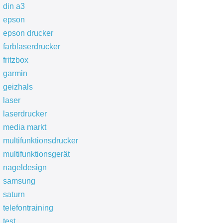
din a3
epson
epson drucker
farblaserdrucker
fritzbox
garmin
geizhals
laser
laserdrucker
media markt
multifunktionsdrucker
multifunktionsgerät
nageldesign
samsung
saturn
telefontraining
test