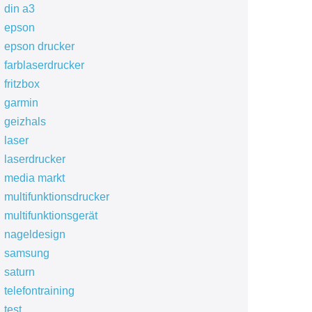
din a3
epson
epson drucker
farblaserdrucker
fritzbox
garmin
geizhals
laser
laserdrucker
media markt
multifunktionsdrucker
multifunktionsgerät
nageldesign
samsung
saturn
telefontraining
test