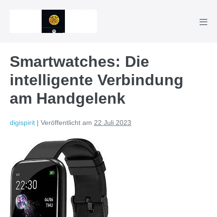
Zum
Inhalt
Men
springen
Scha
Smartwatches: Die
intelligente Verbindung
am Handgelenk
digispirit
|
Veröffentlicht am
22 Juli 2023