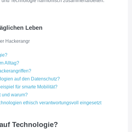
sch und Technologie harmonisch zusammenarbeiten.
täglichen Leben
er Hackerangr
gie?
m Alltag?
ckerangriffen?
ogien auf den Datenschutz?
ispiel für smarte Mobilität?
bt und warum?
hnologien ethisch verantwortungsvoll eingesetzt
 auf Technologie?