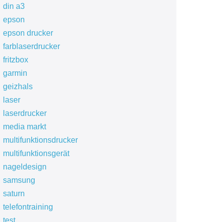
din a3
epson
epson drucker
farblaserdrucker
fritzbox
garmin
geizhals
laser
laserdrucker
media markt
multifunktionsdrucker
multifunktionsgerät
nageldesign
samsung
saturn
telefontraining
test