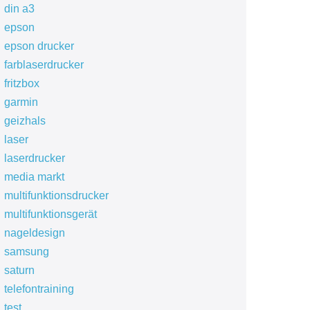
din a3
epson
epson drucker
farblaserdrucker
fritzbox
garmin
geizhals
laser
laserdrucker
media markt
multifunktionsdrucker
multifunktionsgerät
nageldesign
samsung
saturn
telefontraining
test