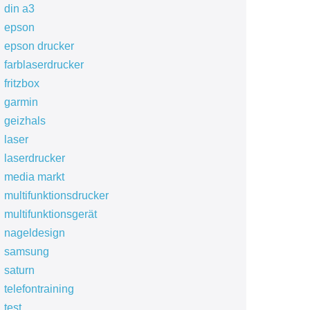
din a3
epson
epson drucker
farblaserdrucker
fritzbox
garmin
geizhals
laser
laserdrucker
media markt
multifunktionsdrucker
multifunktionsgerät
nageldesign
samsung
saturn
telefontraining
test