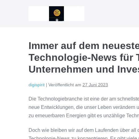
Zum
Inhalt
springen
Immer auf dem neueste
Technologie-News für 
Unternehmen und Inve
digispirit
|
Veröffentlicht am
27 Juni 2023
Die Technologiebranche ist eine der am schnells
neue Entwicklungen, die unser Leben verändern un
zu erneuerbaren Energien gibt es unzählige Techn
Doch wie bleiben wir auf dem Laufenden über all d
Technologie-News zu konzentrieren. Es gibt viele O