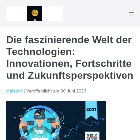
Zum
Inhalt
Men
springen
Scha
Die faszinierende Welt der
Technologien:
Innovationen, Fortschritte
und Zukunftsperspektiven
digispirit
|
Veröffentlicht am
30 Juni 2023