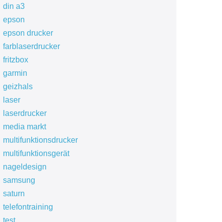
din a3
epson
epson drucker
farblaserdrucker
fritzbox
garmin
geizhals
laser
laserdrucker
media markt
multifunktionsdrucker
multifunktionsgerät
nageldesign
samsung
saturn
telefontraining
test