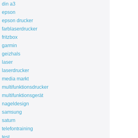
din a3
epson
epson drucker
farblaserdrucker
fritzbox
garmin
geizhals
laser
laserdrucker
media markt
multifunktionsdrucker
multifunktionsgerät
nageldesign
samsung
saturn
telefontraining
test