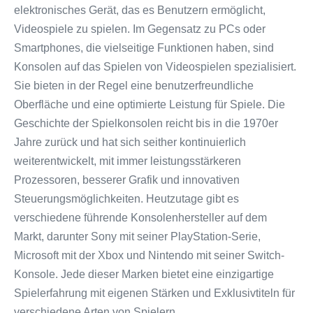
elektronisches Gerät, das es Benutzern ermöglicht,
Videospiele zu spielen. Im Gegensatz zu PCs oder
Smartphones, die vielseitige Funktionen haben, sind
Konsolen auf das Spielen von Videospielen spezialisiert.
Sie bieten in der Regel eine benutzerfreundliche
Oberfläche und eine optimierte Leistung für Spiele. Die
Geschichte der Spielkonsolen reicht bis in die 1970er
Jahre zurück und hat sich seither kontinuierlich
weiterentwickelt, mit immer leistungsstärkeren
Prozessoren, besserer Grafik und innovativen
Steuerungsmöglichkeiten. Heutzutage gibt es
verschiedene führende Konsolenhersteller auf dem
Markt, darunter Sony mit seiner PlayStation-Serie,
Microsoft mit der Xbox und Nintendo mit seiner Switch-
Konsole. Jede dieser Marken bietet eine einzigartige
Spielerfahrung mit eigenen Stärken und Exklusivtiteln für
verschiedene Arten von Spielern.