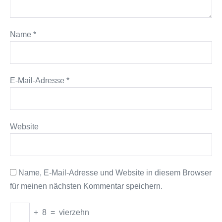
Name
*
E-Mail-Adresse
*
Website
Name, E-Mail-Adresse und Website in diesem Browser
für meinen nächsten Kommentar speichern.
+
8
=
vierzehn