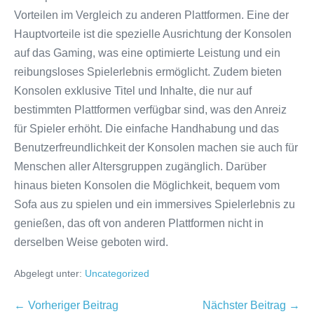
Vorteilen im Vergleich zu anderen Plattformen. Eine der
Hauptvorteile ist die spezielle Ausrichtung der Konsolen
auf das Gaming, was eine optimierte Leistung und ein
reibungsloses Spielerlebnis ermöglicht. Zudem bieten
Konsolen exklusive Titel und Inhalte, die nur auf
bestimmten Plattformen verfügbar sind, was den Anreiz
für Spieler erhöht. Die einfache Handhabung und das
Benutzerfreundlichkeit der Konsolen machen sie auch für
Menschen aller Altersgruppen zugänglich. Darüber
hinaus bieten Konsolen die Möglichkeit, bequem vom
Sofa aus zu spielen und ein immersives Spielerlebnis zu
genießen, das oft von anderen Plattformen nicht in
derselben Weise geboten wird.
Abgelegt unter:
Uncategorized
Beitragsnavigation
← Vorheriger Beitrag
Nächster Beitrag →