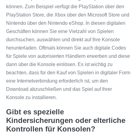
können. Zum Beispiel verfügt die PlayStation über den
PlayStation Store, die Xbox über den Microsoft Store und
Nintendo über den Nintendo eShop. In diesen digitalen
Geschäften können Sie eine Vielzahl von Spielen
durchsuchen, auswählen und direkt auf Ihre Konsole
herunterladen. Oftmals können Sie auch digitale Codes
für Spiele von autorisierten Händlern erwerben und diese
dann über die Konsole einlösen. Es ist wichtig zu
beachten, dass für den Kauf von Spielen in digitaler Form
eine Internetverbindung erforderlich ist, um den
Download abzuschließen und das Spiel auf Ihrer
Konsole zu installieren.
Gibt es spezielle
Kindersicherungen oder elterliche
Kontrollen für Konsolen?