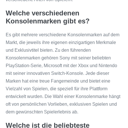
Welche verschiedenen
Konsolenmarken gibt es?
Es gibt mehrere verschiedene Konsolenmarken auf dem
Markt, die jeweils ihre eigenen einzigartigen Merkmale
und Exklusivtitel bieten. Zu den führenden
Konsolenmarken gehören Sony mit seiner beliebten
PlayStation-Serie, Microsoft mit der Xbox und Nintendo
mit seiner innovativen Switch-Konsole. Jede dieser
Marken hat eine treue Fangemeinde und bietet eine
Vielzahl von Spielen, die speziell für ihre Plattform
entwickelt wurden. Die Wahl einer Konsolenmarke hängt
oft von persönlichen Vorlieben, exklusiven Spielen und
dem gewünschten Spielerlebnis ab.
Welche ist die beliebteste