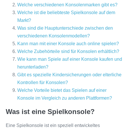
Welche verschiedenen Konsolenmarken gibt es?
Welche ist die beliebteste Spielkonsole auf dem
Markt?
Was sind die Hauptunterschiede zwischen den
verschiedenen Konsolenmodellen?
Kann man mit einer Konsole auch online spielen?
Welche Zubehörteile sind für Konsolen erhältlich?
Wie kann man Spiele auf einer Konsole kaufen und
herunterladen?
Gibt es spezielle Kindersicherungen oder elterliche
Kontrollen für Konsolen?
Welche Vorteile bietet das Spielen auf einer
Konsole im Vergleich zu anderen Plattformen?
Was ist eine Spielkonsole?
Eine Spielkonsole ist ein speziell entwickeltes