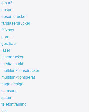
din a3
epson
epson drucker
farblaserdrucker
fritzbox
garmin
geizhals
laser
laserdrucker
media markt
multifunktionsdrucker
multifunktionsgerät
nageldesign
samsung
saturn
telefontraining
test