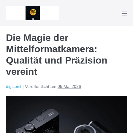
Zum
Inhalt
Men
springen
Scha
Die Magie der
Mittelformatkamera:
Qualität und Präzision
vereint
digispirit
|
Veröffentlicht am
05 Mai 2026