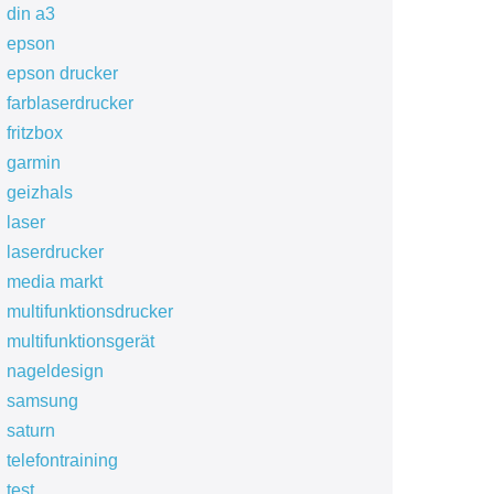
din a3
epson
epson drucker
farblaserdrucker
fritzbox
garmin
geizhals
laser
laserdrucker
media markt
multifunktionsdrucker
multifunktionsgerät
nageldesign
samsung
saturn
telefontraining
test