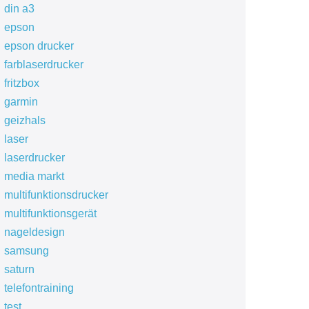
din a3
epson
epson drucker
farblaserdrucker
fritzbox
garmin
geizhals
laser
laserdrucker
media markt
multifunktionsdrucker
multifunktionsgerät
nageldesign
samsung
saturn
telefontraining
test